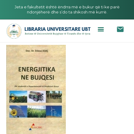
Jeta e fakultetit është ëndrra më e bukur që ti ke parë
ndonjëherë dhe s’do ta shikosh më kurrë.