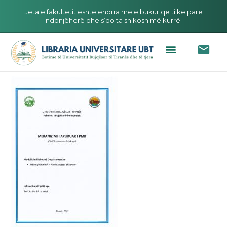
Jeta e fakultetit është ëndrra më e bukur që ti ke parë
ndonjëherë dhe s’do ta shikosh më kurrë.