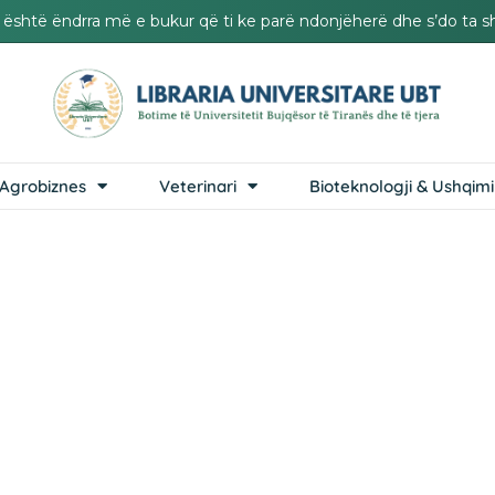
it është ëndrra më e bukur që ti ke parë ndonjëherë dhe s’do ta s
Agrobiznes
Veterinari
Bioteknologji & Ushqimi