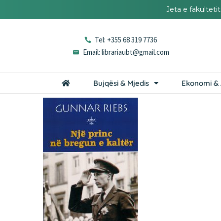
Jeta e fakultet
Tel: +355 68 319 7736
Email: librariaubt@gmail.com
Bujqësi & Mjedis
Ekonomi & 