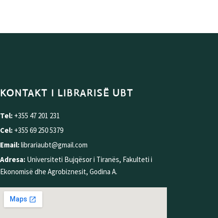
KONTAKT I LIBRARISË UBT
Tel:
+355 47 201 231
Cel:
+355 69 250 5379
Email:
librariaubt@gmail.com
Adresa:
Universiteti Bujqësor i Tiranës, Fakulteti i
Ekonomisë dhe Agrobiznesit, Godina A.