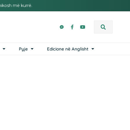
hikosh më kurrë.
Pyje
Edicione në Anglisht