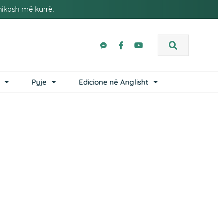
hikosh më kurrë.
Pyje
Edicione në Anglisht