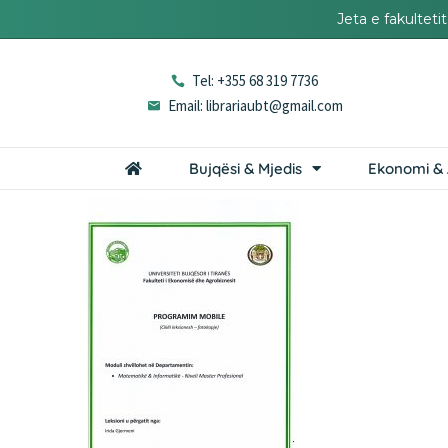
Jeta e fakultet
Tel: +355 68 319 7736
Email: librariaubt@gmail.com
Bujqësi & Mjedis
Ekonomi & 