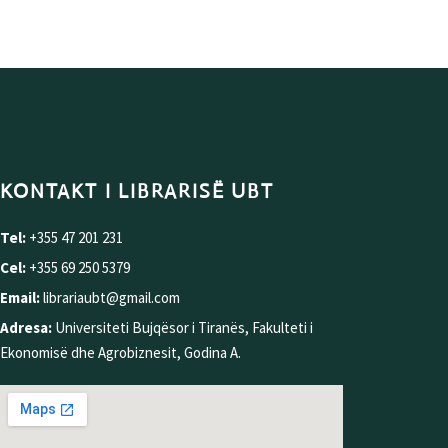
KONTAKT I LIBRARISË UBT
Tel:
+355 47 201 231
Cel:
+355 69 250 5379
Email:
librariaubt@gmail.com
Adresa:
Universiteti Bujqësor i Tiranës, Fakulteti i
Ekonomisë dhe Agrobiznesit, Godina A.