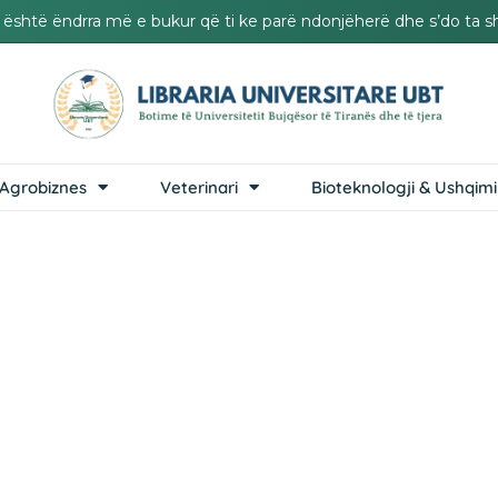
it është ëndrra më e bukur që ti ke parë ndonjëherë dhe s’do ta s
Agrobiznes
Veterinari
Bioteknologji & Ushqimi