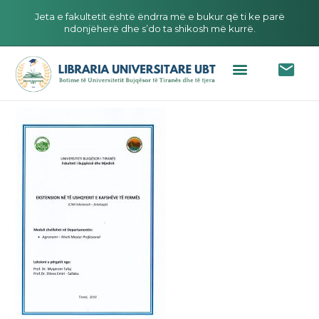
Jeta e fakultetit është ëndrra më e bukur që ti ke parë
ndonjëherë dhe s’do ta shikosh më kurrë.