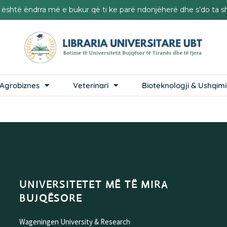
it është ëndrra më e bukur që ti ke parë ndonjëherë dhe s’do ta s
Agrobiznes
Veterinari
Bioteknologji & Ushqimi
UNIVERSITETET MË TË MIRA
BUJQËSORE
Wageningen University & Research