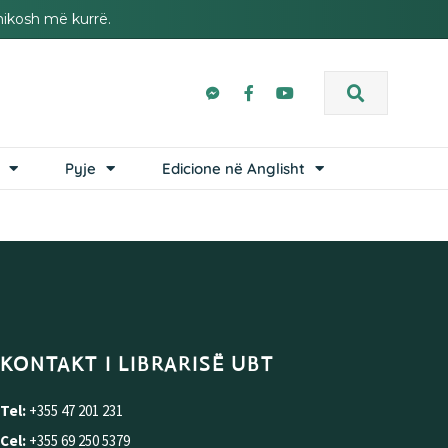
hikosh më kurrë.
Pyje
Edicione në Anglisht
KONTAKT I LIBRARISË UBT
Tel:
+355 47 201 231
Cel:
+355 69 250 5379