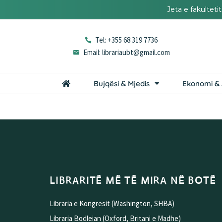
Jeta e fakultet
Tel: +355 68 319 7736
Email: librariaubt@gmail.com
Bujqësi & Mjedis
Ekonomi & 
LIBRARITË MË TË MIRA NË BOTË
Libraria e Kongresit (Washington, SHBA)
Libraria Bodleian (Oxford, Britani e Madhe)