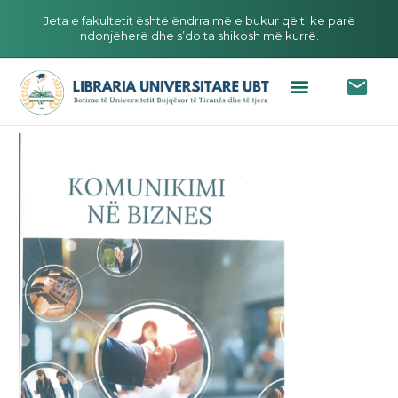
Jeta e fakultetit është ëndrra më e bukur që ti ke parë
ndonjëherë dhe s’do ta shikosh më kurrë.