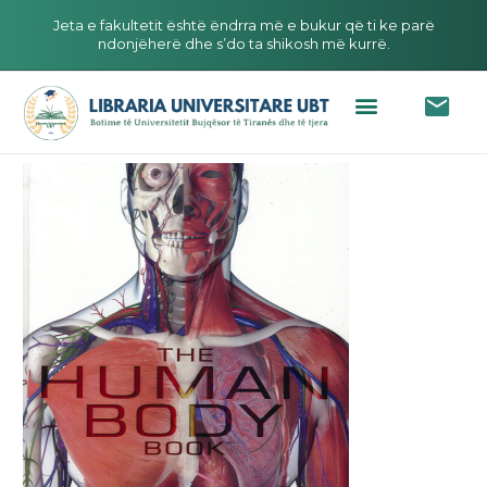
Jeta e fakultetit është ëndrra më e bukur që ti ke parë
ndonjëherë dhe s’do ta shikosh më kurrë.