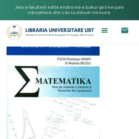
Jeta e fakultetit është ëndrra më e bukur që ti ke parë
ndonjëherë dhe s’do ta shikosh më kurrë.