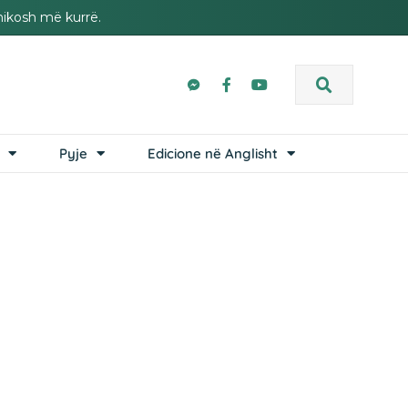
hikosh më kurrë.
Pyje
Edicione në Anglisht