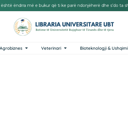
it është ëndrra më e bukur që ti ke parë ndonjëherë dhe s’do ta s
Agrobiznes
Veterinari
Bioteknologji & Ushqimi