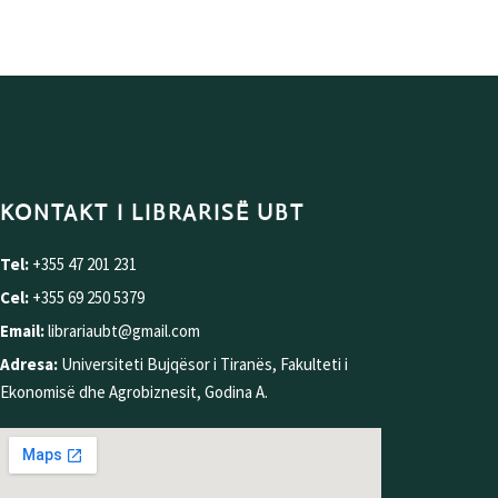
KONTAKT I LIBRARISË UBT
Tel:
+355 47 201 231
Cel:
+355 69 250 5379
Email:
librariaubt@gmail.com
Adresa:
Universiteti Bujqësor i Tiranës, Fakulteti i
Ekonomisë dhe Agrobiznesit, Godina A.