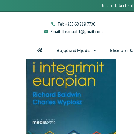
Jeta e fakultet
Tel: +355 68 319 7736
Email: librariaubt@gmail.com
Bujqësi & Mjedis
Ekonomi & 