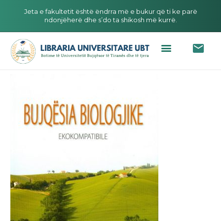
Jeta e fakultetit është ëndrra më e bukur që ti ke parë
ndonjëherë dhe s’do ta shikosh më kurrë.