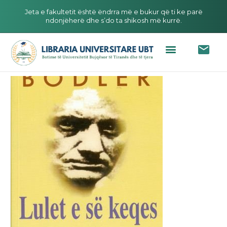
Jeta e fakultetit është ëndrra më e bukur që ti ke parë
ndonjëherë dhe s’do ta shikosh më kurrë.