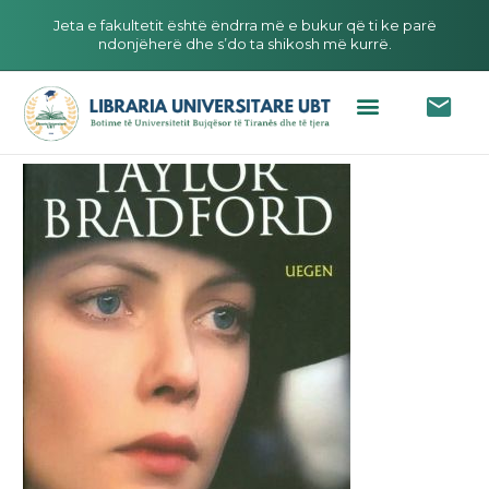
Jeta e fakultetit është ëndrra më e bukur që ti ke parë
ndonjëherë dhe s’do ta shikosh më kurrë.