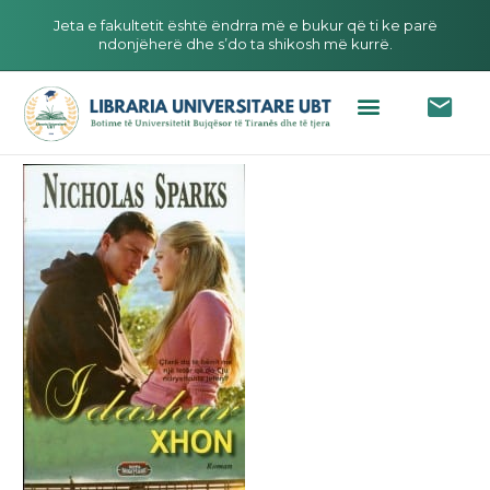
Jeta e fakultetit është ëndrra më e bukur që ti ke parë
ndonjëherë dhe s’do ta shikosh më kurrë.