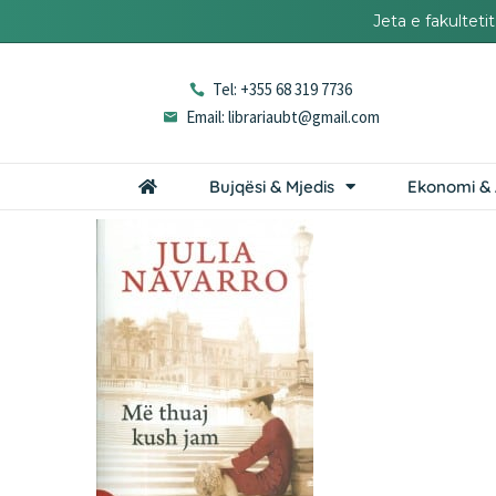
Jeta e fakultet
Tel: +355 68 319 7736
Email: librariaubt@gmail.com
Bujqësi & Mjedis
Ekonomi & 