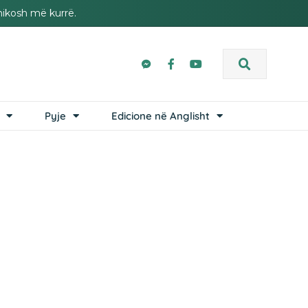
hikosh më kurrë.
Pyje
Edicione në Anglisht