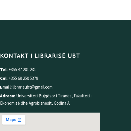
KONTAKT I LIBRARISË UBT
Tel:
+355 47 201 231
Cel:
+355 69 250 5379
Email:
librariaubt@gmail.com
Adresa:
Universiteti Bujqësor i Tiranës, Fakulteti i
Ekonomisë dhe Agrobiznesit, Godina A.