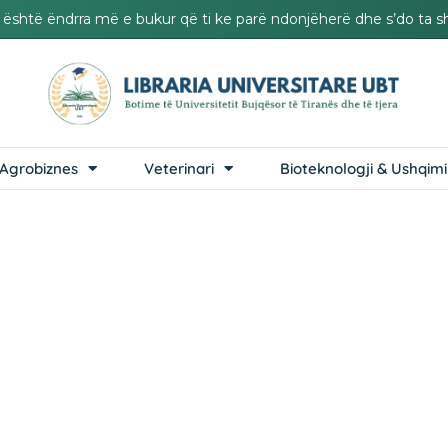
it është ëndrra më e bukur që ti ke parë ndonjëherë dhe s’do ta s
Agrobiznes
Veterinari
Bioteknologji & Ushqimi