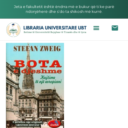
Jeta e fakultetit është ëndrra më e bukur që ti ke parë
ndonjëherë dhe s’do ta shikosh më kurrë.