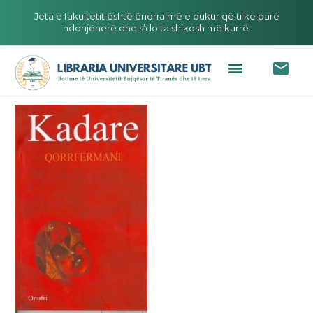
Jeta e fakultetit është ëndrra më e bukur që ti ke parë
ndonjëherë dhe s’do ta shikosh më kurrë.