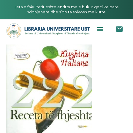
Jeta e fakultetit është ëndrra më e bukur që ti ke parë
ndonjëherë dhe s’do ta shikosh më kurrë.