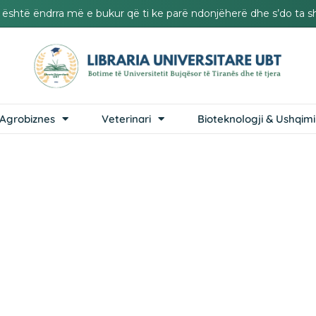
it është ëndrra më e bukur që ti ke parë ndonjëherë dhe s’do ta s
Agrobiznes
Veterinari
Bioteknologji & Ushqimi