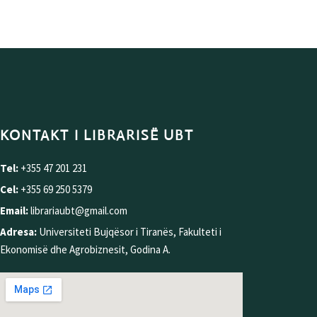
KONTAKT I LIBRARISË UBT
Tel:
+355 47 201 231
Cel:
+355 69 250 5379
Email:
librariaubt@gmail.com
Adresa:
Universiteti Bujqësor i Tiranës, Fakulteti i
Ekonomisë dhe Agrobiznesit, Godina A.