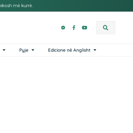
hikosh më kurrë.
Pyje
Edicione në Anglisht