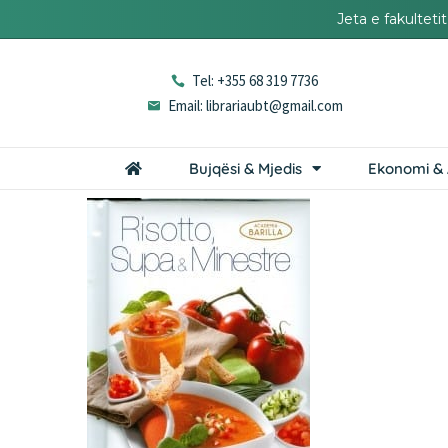
Jeta e fakultet
Tel: +355 68 319 7736
Email: librariaubt@gmail.com
Bujqësi & Mjedis
Ekonomi & 