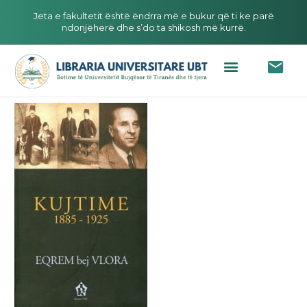
Jeta e fakultetit është ëndrra më e bukur që ti ke parë
ndonjëherë dhe s’do ta shikosh më kurrë.