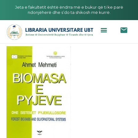
Jeta e fakultetit është ëndrra më e bukur që ti ke parë
ndonjëherë dhe s’do ta shikosh më kurrë.