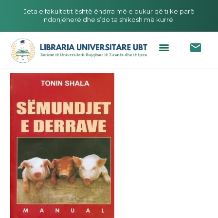
Jeta e fakultetit është ëndrra më e bukur që ti ke parë
ndonjëherë dhe s’do ta shikosh më kurrë.