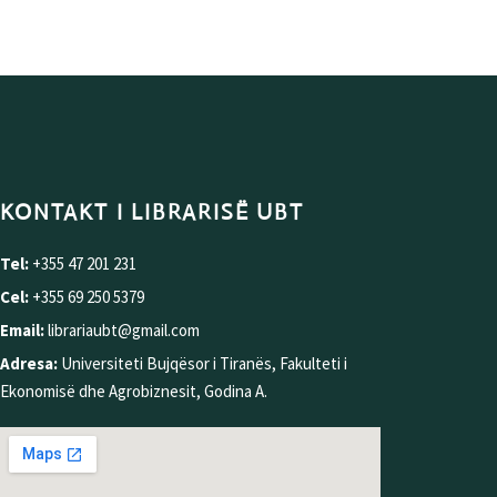
KONTAKT I LIBRARISË UBT
Tel:
+355 47 201 231
Cel:
+355 69 250 5379
Email:
librariaubt@gmail.com
Adresa:
Universiteti Bujqësor i Tiranës, Fakulteti i
Ekonomisë dhe Agrobiznesit, Godina A.