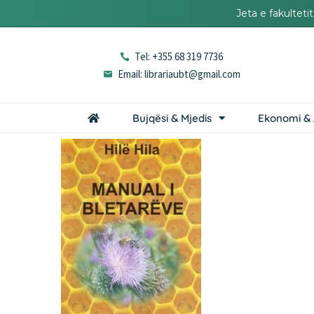
Jeta e fakultet
Tel: +355 68 319 7736
Email: librariaubt@gmail.com
Bujqësi & Mjedis
Ekonomi & 