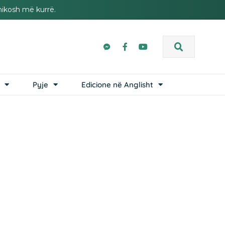
hikosh më kurrë.
Pyje
Edicione në Anglisht