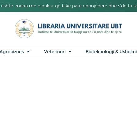
it është ëndrra më e bukur që ti ke parë ndonjëherë dhe s’do ta s
Agrobiznes
Veterinari
Bioteknologji & Ushqimi