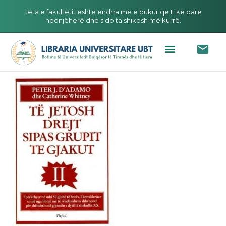
Jeta e fakultetit është ëndrra më e bukur që ti ke parë
ndonjëherë dhe s’do ta shikosh më kurrë.