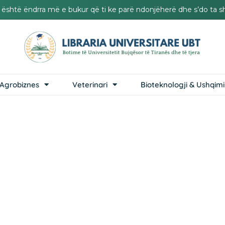
it është ëndrra më e bukur që ti ke parë ndonjëherë dhe s’do ta s
Agrobiznes
Veterinari
Bioteknologji & Ushqimi