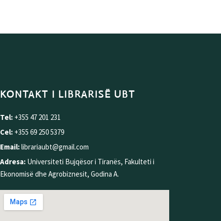
KONTAKT I LIBRARISË UBT
Tel:
+355 47 201 231
Cel:
+355 69 250 5379
Email:
librariaubt@gmail.com
Adresa:
Universiteti Bujqësor i Tiranës, Fakulteti i
Ekonomisë dhe Agrobiznesit, Godina A.