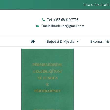
Jeta e fakultet
Tel: +355 68 319 7736
Email: librariaubt@gmail.com
Bujqësi & Mjedis
Ekonomi & 