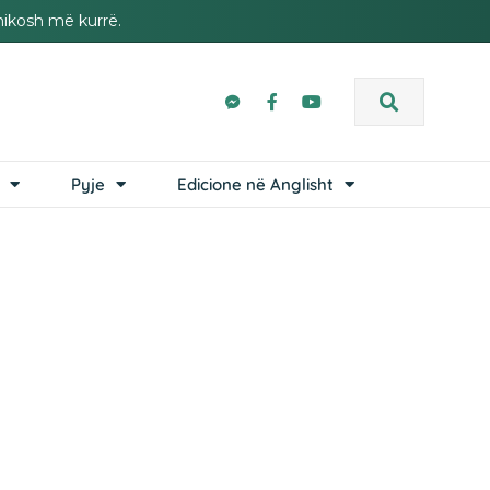
hikosh më kurrë.
Pyje
Edicione në Anglisht