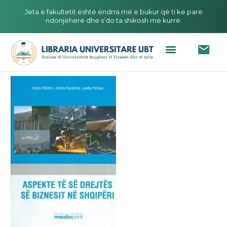
Jeta e fakultetit është ëndrra më e bukur që ti ke parë
ndonjëherë dhe s’do ta shikosh më kurrë.