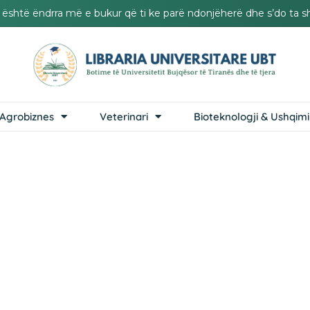
it është ëndrra më e bukur që ti ke parë ndonjëherë dhe s’do ta s
Agrobiznes
Veterinari
Bioteknologji & Ushqimi