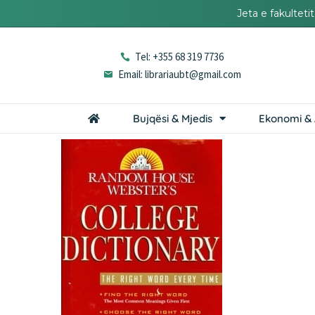
Jeta e fakultet
Tel: +355 68 319 7736
Email: librariaubt@gmail.com
Bujqësi & Mjedis
Ekonomi & 