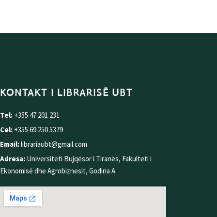
KONTAKT I LIBRARISË UBT
Tel:
+355 47 201 231
Cel:
+355 69 250 5379
Email:
librariaubt@gmail.com
Adresa:
Universiteti Bujqësor i Tiranës, Fakulteti i
Ekonomisë dhe Agrobiznesit, Godina A.