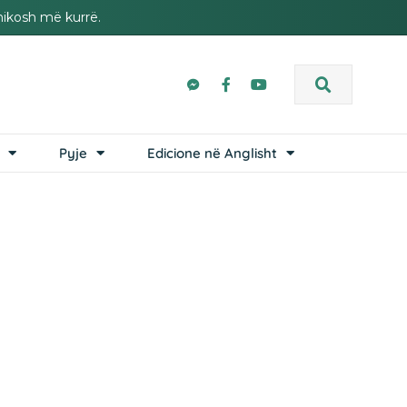
hikosh më kurrë.
Pyje
Edicione në Anglisht