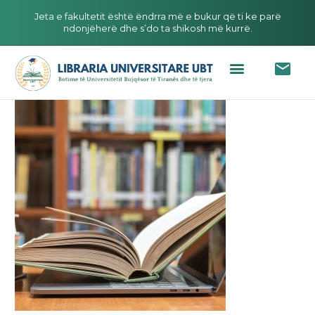
Jeta e fakultetit është ëndrra më e bukur që ti ke parë
ndonjëherë dhe s’do ta shikosh më kurrë.