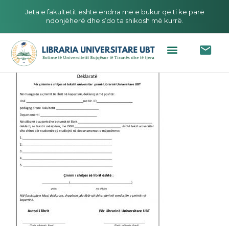
Jeta e fakultetit është ëndrra më e bukur që ti ke parë
ndonjëherë dhe s’do ta shikosh më kurrë.