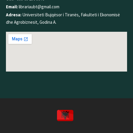
Email:
librariaubt@gmail.com
Adresa:
Universiteti Bujqësor i Tiranës, Fakulteti i Ekonomisë
dhe Agrobiznesit, Godina A.