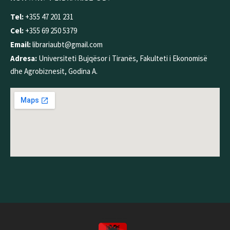
Tel:
+355 47 201 231
Cel:
+355 69 250 5379
Email:
librariaubt@gmail.com
Adresa:
Universiteti Bujqësor i Tiranës, Fakulteti i Ekonomisë
dhe Agrobiznesit, Godina A.