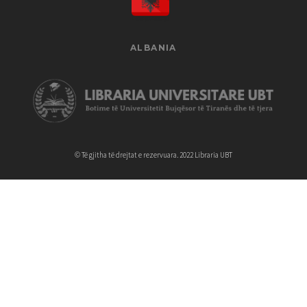
ALBANIA
© Të gjitha të drejtat e rezervuara. 2022 Libraria UBT