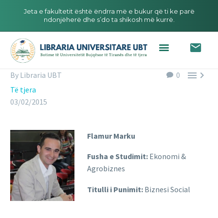
Jeta e fakultetit është ëndrra më e bukur që ti ke parë
ndonjëherë dhe s’do ta shikosh më kurrë.


By Libraria UBT
0
Të tjera
03/02/2015
Flamur Marku
Fusha e Studimit:
Ekonomi &
Agrobiznes
Titulli i Punimit:
Biznesi Social