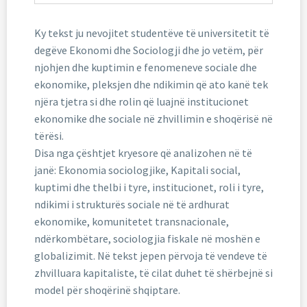
Ky tekst ju nevojitet studentëve të universitetit të
degëve Ekonomi dhe Sociologji dhe jo vetëm, për
njohjen dhe kuptimin e fenomeneve sociale dhe
ekonomike, pleksjen dhe ndikimin që ato kanë tek
njëra tjetra si dhe rolin që luajnë institucionet
ekonomike dhe sociale në zhvillimin e shoqërisë në
tërësi.
Disa nga çështjet kryesore që analizohen në të
janë: Ekonomia sociologjike, Kapitali social,
kuptimi dhe thelbi i tyre, institucionet, roli i tyre,
ndikimi i strukturës sociale në të ardhurat
ekonomike, komunitetet transnacionale,
ndërkombëtare, sociologjia fiskale në moshën e
globalizimit. Në tekst jepen përvoja të vendeve të
zhvilluara kapitaliste, të cilat duhet të shërbejnë si
model për shoqërinë shqiptare.