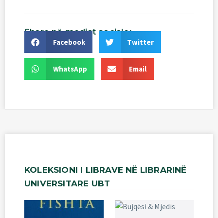
Share
në
mediat
sociale:
Facebook
Twitter
WhatsApp
Email
KOLEKSIONI
I
LIBRAVE
NË
LIBRARINË
UNIVERSITARE
UBT