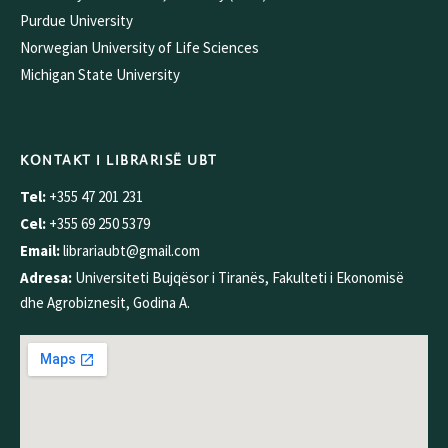
Purdue University
Norwegian University of Life Sciences
Michigan State University
KONTAKT I LIBRARISË UBT
Tel:
+355 47 201 231
Cel:
+355 69 250 5379
Email:
librariaubt@gmail.com
Adresa:
Universiteti Bujqësor i Tiranës, Fakulteti i Ekonomisë
dhe Agrobiznesit, Godina A.