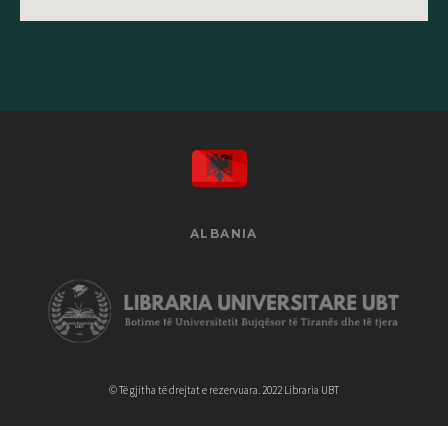
ALBANIA
© Të gjitha të drejtat e rezervuara. 2022 Libraria UBT