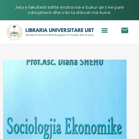
Jeta e fakultetit është ëndrra më e bukur që ti ke parë
ndonjëherë dhe s’do ta shikosh më kurrë.