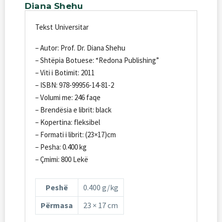
Diana
Shehu
Tekst Universitar
– Autor: Prof. Dr. Diana Shehu
– Shtëpia Botuese: “Redona Publishing”
– Viti i Botimit: 2011
– ISBN: 978-99956-14-81-2
– Volumi me: 246 faqe
– Brendësia e librit: black
– Kopertina: fleksibel
– Formati i librit: (23×17)cm
– Pesha: 0.400 kg
– Çmimi: 800 Lekë
Peshë
0.400 g/kg
Përmasa
23 × 17 cm