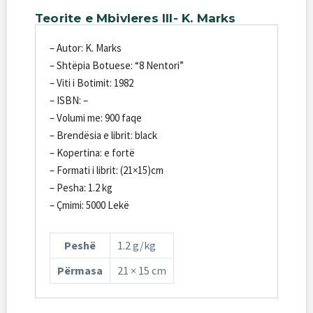
Teorite
e
Mbivleres
III-
K.
Marks
– Autor: K. Marks
– Shtëpia Botuese: “8 Nentori”
– Viti i Botimit: 1982
– ISBN: –
– Volumi me: 900 faqe
– Brendësia e librit: black
– Kopertina: e fortë
– Formati i librit: (21×15)cm
– Pesha: 1.2 kg
– Çmimi: 5000 Lekë
Peshë
1.2 g/kg
Përmasa
21 × 15 cm