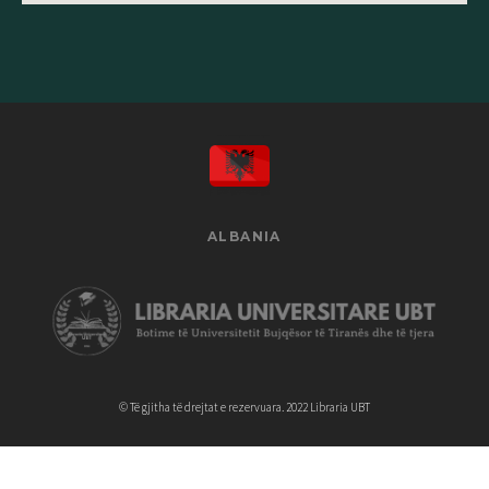
ALBANIA
© Të gjitha të drejtat e rezervuara. 2022 Libraria UBT