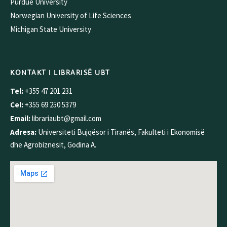
Purdue University
Norwegian University of Life Sciences
Michigan State University
KONTAKT I LIBRARISË UBT
Tel:
+355 47 201 231
Cel:
+355 69 250 5379
Email:
librariaubt@gmail.com
Adresa:
Universiteti Bujqësor i Tiranës, Fakulteti i Ekonomisë
dhe Agrobiznesit, Godina A.