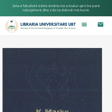
Jeta e fakultetit është ëndrra më e bukur që ti ke parë
ndonjëherë dhe s’do ta shikosh më kurrë.