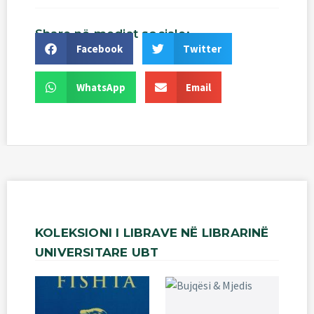
Share
në
mediat
sociale:
Facebook
Twitter
WhatsApp
Email
KOLEKSIONI
I
LIBRAVE
NË
LIBRARINË
UNIVERSITARE
UBT