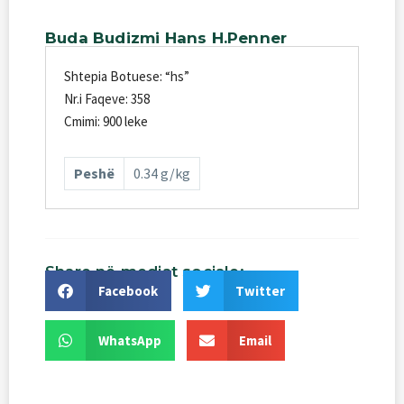
Buda
Budizmi
Hans
H.Penner
Shtepia Botuese: “hs”
Nr.i Faqeve: 358
Cmimi: 900 leke
Peshë
0.34 g/kg
Share
në
mediat
sociale:
Facebook
Twitter
WhatsApp
Email