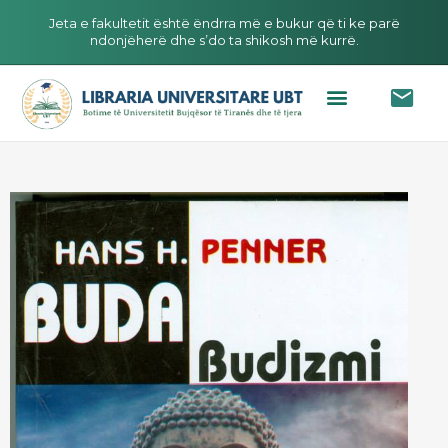
Jeta e fakultetit është ëndrra më e bukur që ti ke parë
ndonjëherë dhe s’do ta shikosh më kurrë.