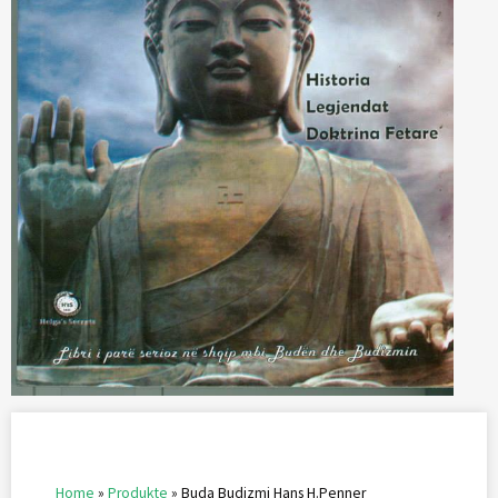
Home
»
Produkte
»
Buda Budizmi Hans H.Penner