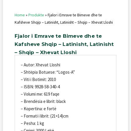
Home
»
Produkte
»
Fjalor i Emrave te Bimeve dhe te
Kafsheve Shqip – Latinisht, Latinisht – Shqip – Xhevat Lloshi
Fjalor
i
Emrave
te
Bimeve
dhe
te
Kafsheve
Shqip
–
Latinisht,
Latinisht
–
Shqip
–
Xhevat
Lloshi
– Autor: Xhevat Lloshi
– Shtëpia Botuese: “Logos-A”
– Viti i Botimit: 2010
– ISBN: 9928-58-340-4
– Volumi me: 619 faqe
– Brendësia e librit: black
– Kopertina: e fortë
– Formati i librit: (21×14)cm
– Pesha: 1 kg
– Çmimi: 3000 Lekë