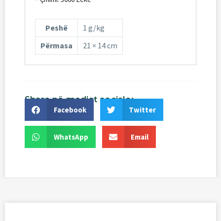
Peshë
1 g/kg
Përmasa
21 × 14 cm
Share
në
mediat
sociale:
Facebook
Twitter
WhatsApp
Email