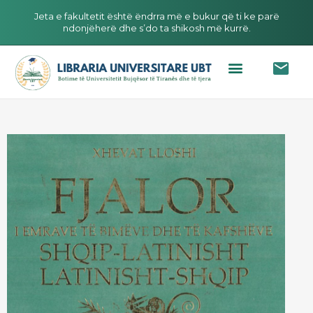
Jeta e fakultetit është ëndrra më e bukur që ti ke parë
ndonjëherë dhe s’do ta shikosh më kurrë.