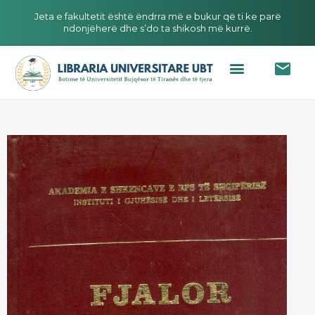
Jeta e fakultetit është ëndrra më e bukur që ti ke parë
ndonjëherë dhe s’do ta shikosh më kurrë.