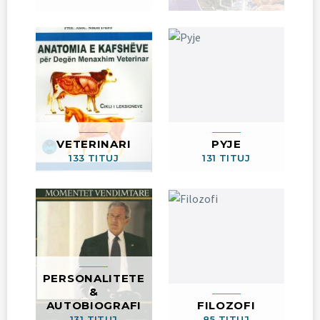
VETERINARI
PYJE
133 TITUJ
131 TITUJ
PERSONALITETE
&
AUTOBIOGRAFI
FILOZOFI
131 TITUJ
85 TITUJ