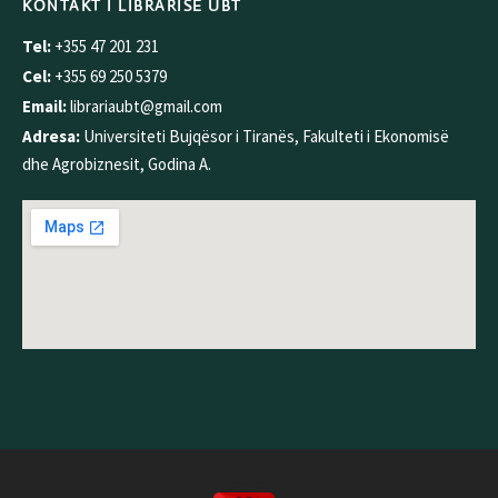
KONTAKT I LIBRARISË UBT
Tel:
+355 47 201 231
Cel:
+355 69 250 5379
Email:
librariaubt@gmail.com
Adresa:
Universiteti Bujqësor i Tiranës, Fakulteti i Ekonomisë
dhe Agrobiznesit, Godina A.