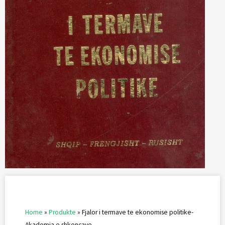
Home
»
Produkte
»
Fjalor i termave te ekonomise politike-
Akademia e shkencave