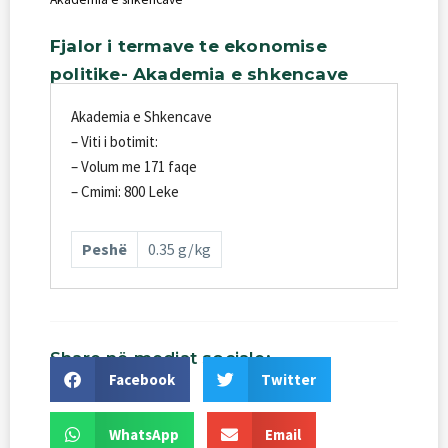
Fjalor
i
termave
te
ekonomise
politike-
Akademia
e
shkencave
Akademia e Shkencave
– Viti i botimit:
– Volum me 171 faqe
– Cmimi: 800 Leke
Peshë
0.35 g/kg
Share
në
mediat
sociale:
Facebook
Twitter
WhatsApp
Email