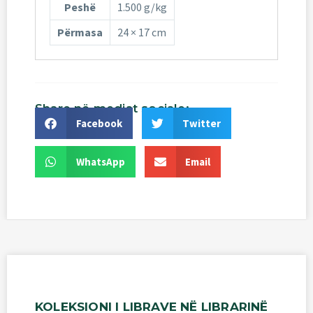
Peshë
1.500 g/kg
Përmasa
24 × 17 cm
Share
në
mediat
sociale:
Facebook
Twitter
WhatsApp
Email
KOLEKSIONI
I
LIBRAVE
NË
LIBRARINË