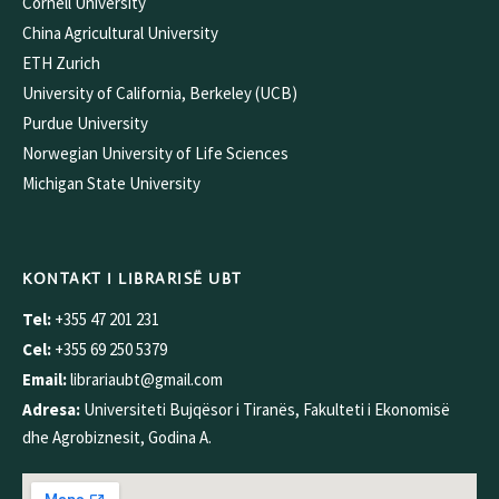
Cornell University
China Agricultural University
ETH Zurich
University of California, Berkeley (UCB)
Purdue University
Norwegian University of Life Sciences
Michigan State University
KONTAKT I LIBRARISË UBT
Tel:
+355 47 201 231
Cel:
+355 69 250 5379
Email:
librariaubt@gmail.com
Adresa:
Universiteti Bujqësor i Tiranës, Fakulteti i Ekonomisë
dhe Agrobiznesit, Godina A.