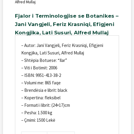
Alfred Mullaj
Fjalor
i
Terminologjise
se
Botanikes
–
Jani
Vangjeli,
Feriz
Krasniqi,
Efigjeni
Kongjika,
Lati
Susuri,
Alfred
Mullaj
– Autor: Jani Vangjeli, Feriz Krasniqi, Efigjeni
Kongjika, Lati Susuri, Alfred Mullaj
– Shtëpia Botuese: “Ilar”
– Viti i Botimit: 2006
– ISBN: 9951-413-38-2
– Volumi me: 865 faqe
– Brendësia e librit: black
– Kopertina: fleksibel
– Formati i librit: (24×17)cm
– Pesha: 1.500 kg
– Çmimi: 1500 Lekë