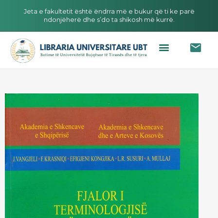
Jeta e fakultetit është ëndrra më e bukur që ti ke parë
ndonjëherë dhe s’do ta shikosh më kurrë.