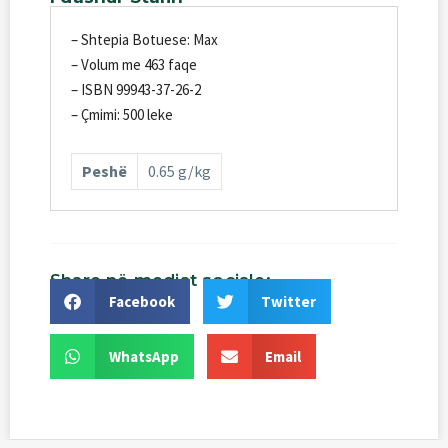
– Shtepia Botuese: Max
– Volum me 463 faqe
– ISBN 99943-37-26-2
– Çmimi: 500 leke
Peshë
0.65 g/kg
Share
në
mediat
sociale:
Facebook
Twitter
WhatsApp
Email