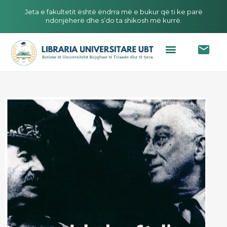
Jeta e fakultetit është ëndrra më e bukur që ti ke parë
ndonjëherë dhe s’do ta shikosh më kurrë.