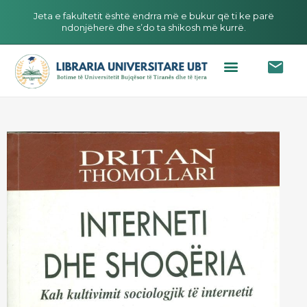
Jeta e fakultetit është ëndrra më e bukur që ti ke parë
ndonjëherë dhe s’do ta shikosh më kurrë.