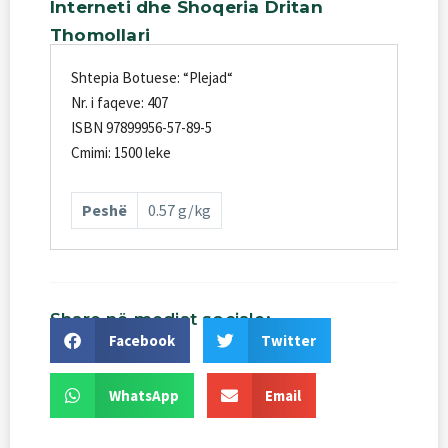
Interneti
dhe
Shoqeria
Dritan
Thomollari
Shtepia Botuese: “Plejad“
Nr. i faqeve: 407
ISBN 97899956-57-89-5
Cmimi: 1500 leke
Peshë
0.57 g/kg
Share
në
mediat
sociale:
Facebook
Twitter
WhatsApp
Email