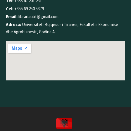
Tel:
+355 47 201 231
Cel:
+355 69 250 5379
Email:
librariaubt@gmail.com
Adresa:
Universiteti Bujqësor i Tiranës, Fakulteti i Ekonomisë
dhe Agrobiznesit, Godina A.