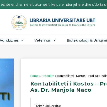
it është ëndrra më e bukur që ti ke parë ndonjëherë dhe s’do ta s
Agrobiznes
Veterinari
Bioteknologji & Ushqimi
Home
»
Produkte
»
Kontabiliteti i Kostos – Prof. Dr. Lindi
Kontabiliteti
i
Kostos
–
Pr
As.
Dr.
Manjola
Naco
Tekst Universitar