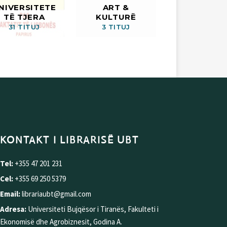
NIVERSITETE
ART &
TË TJERA
KULTURË
31 TITUJ
3 TITUJ
KONTAKT I LIBRARISË UBT
Tel:
+355 47 201 231
Cel:
+355 69 250 5379
Email:
librariaubt@gmail.com
Adresa:
Universiteti Bujqësor i Tiranës, Fakulteti i
Ekonomisë dhe Agrobiznesit, Godina A.