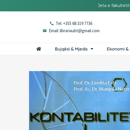
Jeta e fakultet
Tel: +355 68 319 7736
Email: librariaubt@gmail.com
Bujqësi & Mjedis
Ekonomi & 