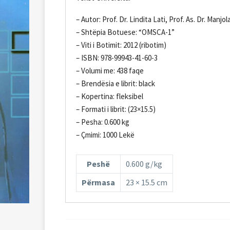
– Autor: Prof. Dr. Lindita Lati, Prof. As. Dr. Manjo
– Shtëpia Botuese: “OMSCA-1”
– Viti i Botimit: 2012 (ribotim)
– ISBN: 978-99943-41-60-3
– Volumi me: 438 faqe
– Brendësia e librit: black
– Kopertina: fleksibel
– Formati i librit: (23×15.5)
– Pesha: 0.600 kg
– Çmimi: 1000 Lekë
Peshë
0.600 g/kg
Përmasa
23 × 15.5 cm