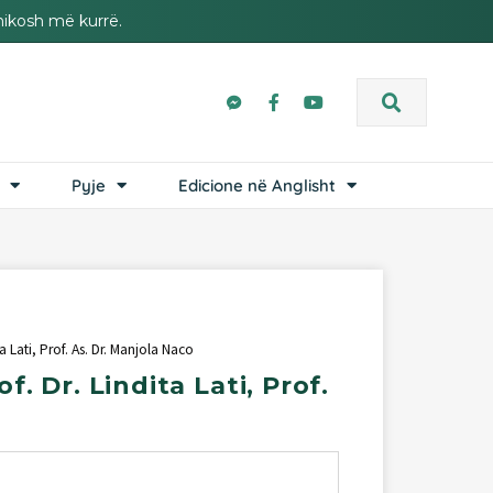
hikosh më kurrë.
Pyje
Edicione në Anglisht
ta Lati, Prof. As. Dr. Manjola Naco
of.
Dr.
Lindita
Lati,
Prof.