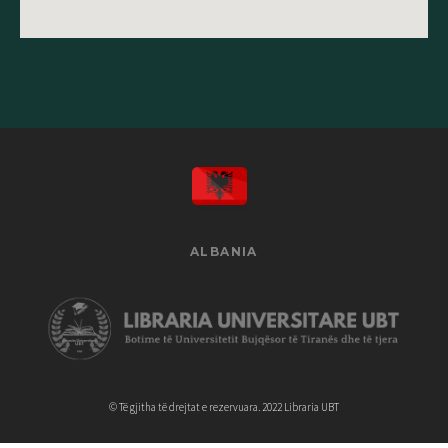
ALBANIA
© Të gjitha të drejtat e rezervuara. 2022 Libraria UBT