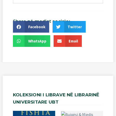
Share
në
mediat
sociale:
Facebook
Twitter
WhatsApp
Email
KOLEKSIONI
I
LIBRAVE
NË
LIBRARINË
UNIVERSITARE
UBT