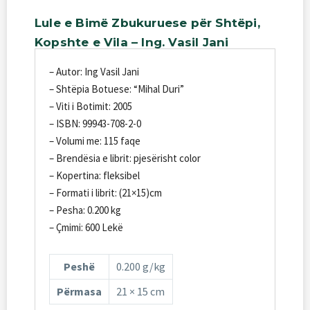
Lule
e
Bimë
Zbukuruese
për
Shtëpi,
Kopshte
e
Vila
–
Ing.
Vasil
Jani
– Autor: Ing Vasil Jani
– Shtëpia Botuese: “Mihal Duri”
– Viti i Botimit: 2005
– ISBN: 99943-708-2-0
– Volumi me: 115 faqe
– Brendësia e librit: pjesërisht color
– Kopertina: fleksibel
– Formati i librit: (21×15)cm
– Pesha: 0.200 kg
– Çmimi: 600 Lekë
Peshë
0.200 g/kg
Përmasa
21 × 15 cm