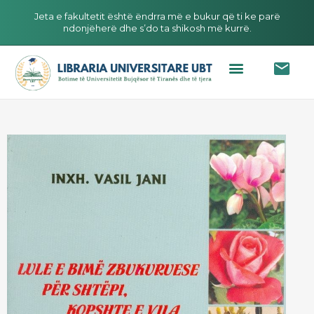
Jeta e fakultetit është ëndrra më e bukur që ti ke parë
ndonjëherë dhe s’do ta shikosh më kurrë.