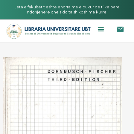
Jeta e fakultetit është ëndrra më e bukur që ti ke parë
ndonjëherë dhe s’do ta shikosh më kurrë.