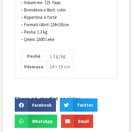
– Volumi me: 723 faqe
– Brendësia e librit: color
– Kopertina: e fortë
– Formati i librit: (24×19)cm
– Pesha: 1.3 kg
– Çmimi: 2300 Lekë
Peshë
1.3 g/kg
Përmasa
24 × 19 cm
Share
në
mediat
sociale:
Facebook
Twitter
WhatsApp
Email