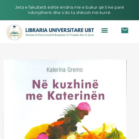
Jeta e fakultetit është ëndrra më e bukur që ti ke parë
ndonjëherë dhe s’do ta shikosh më kurrë.