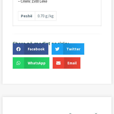
– Cmimi: 1500 Leke
Peshë
0.70 g/kg
Share
në
mediat
sociale:
Facebook
Twitter
WhatsApp
Email