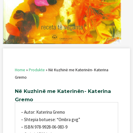
Home
»
Produkte
»
Në Kuzhinë me Katerinën- Katerina
Gremo
Në
Kuzhinë
me
Katerinën-
Katerina
Gremo
– Autor: Katerina Gremo
– Shtepia botuese: “Ombra gvg”
– ISBN 978-9928-06-083-9