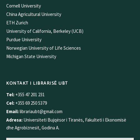
Cornell University
China Agricultural University
ETH Zurich
University of California, Berkeley (UCB)
Purdue University
Norwegian University of Life Sciences
Michigan State University
KONTAKT I LIBRARISË UBT
Tel:
+355 47 201 231
Cel:
+355 69 250 5379
Email:
librariaubt@gmail.com
Adresa:
Universiteti Bujqësor i Tiranës, Fakulteti i Ekonomisë
dhe Agrobiznesit, Godina A.