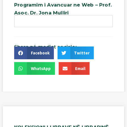
Programim
i
Avancuar
ne
Web
–
Prof.
Asoc.
Dr.
Jona
Mulliri
Share
në
mediat
sociale:
Facebook
Twitter
WhatsApp
Email