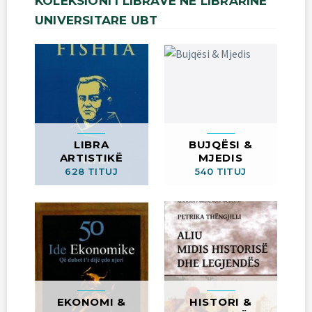
KOLEKSIONI
I
LIBRAVE
NË
LIBRARINË
UNIVERSITARE
UBT
LIBRA
BUJQËSI &
ARTISTIKË
MJEDIS
628 TITUJ
540 TITUJ
EKONOMI &
HISTORI &