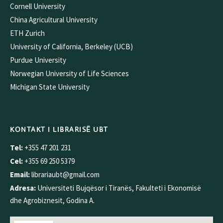
Cornell University
China Agricultural University
ETH Zurich
University of California, Berkeley (UCB)
Purdue University
Norwegian University of Life Sciences
Michigan State University
KONTAKT I LIBRARISË UBT
Tel:
+355 47 201 231
Cel:
+355 69 250 5379
Email:
librariaubt@gmail.com
Adresa:
Universiteti Bujqësor i Tiranës, Fakulteti i Ekonomisë
dhe Agrobiznesit, Godina A.