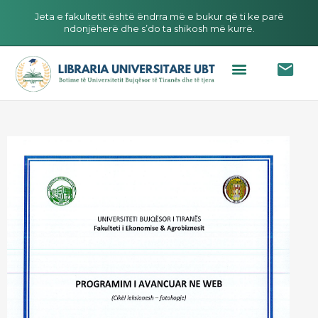
Jeta e fakultetit është ëndrra më e bukur që ti ke parë
ndonjëherë dhe s’do ta shikosh më kurrë.