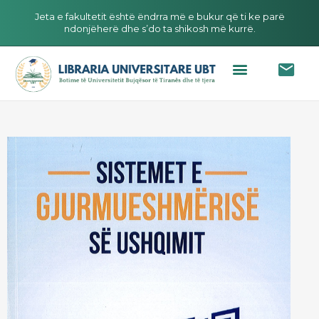
Jeta e fakultetit është ëndrra më e bukur që ti ke parë
ndonjëherë dhe s’do ta shikosh më kurrë.