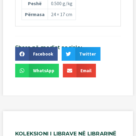
Peshë
0.500 g/kg
Përmasa
24 × 17 cm
Share
në
mediat
sociale:
Facebook
Twitter
WhatsApp
Email
KOLEKSIONI
I
LIBRAVE
NË
LIBRARINË