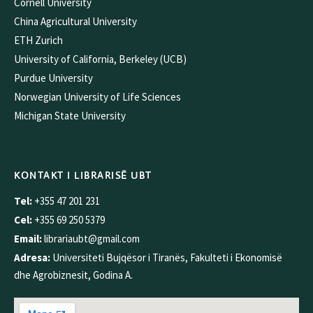
Cornell University
China Agricultural University
ETH Zurich
University of California, Berkeley (UCB)
Purdue University
Norwegian University of Life Sciences
Michigan State University
KONTAKT I LIBRARISË UBT
Tel:
+355 47 201 231
Cel:
+355 69 250 5379
Email:
librariaubt@gmail.com
Adresa:
Universiteti Bujqësor i Tiranës, Fakulteti i Ekonomisë
dhe Agrobiznesit, Godina A.