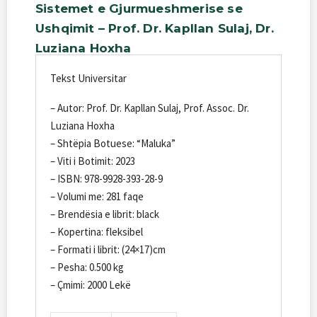
Sistemet
e
Gjurmueshmerise
se
Ushqimit
–
Prof.
Dr.
Kapllan
Sulaj,
Dr.
Luziana
Hoxha
Tekst Universitar
– Autor: Prof. Dr. Kapllan Sulaj, Prof. Assoc. Dr.
Luziana Hoxha
– Shtëpia Botuese: “Maluka”
– Viti i Botimit: 2023
– ISBN: 978-9928-393-28-9
– Volumi me: 281 faqe
– Brendësia e librit: black
– Kopertina: fleksibel
– Formati i librit: (24×17)cm
– Pesha: 0.500 kg
– Çmimi: 2000 Lekë