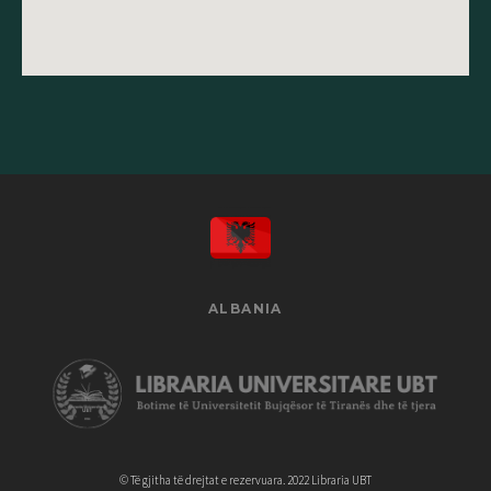
ALBANIA
© Të gjitha të drejtat e rezervuara. 2022 Libraria UBT