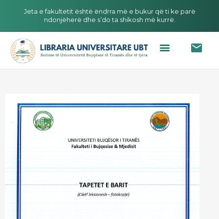
Jeta e fakultetit është ëndrra më e bukur që ti ke parë
ndonjëherë dhe s’do ta shikosh më kurrë.