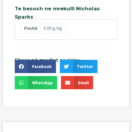
Te
besosh
ne
mrekulli
Nicholas
Sparks
Peshë
0.00 g/kg
Share
në
mediat
sociale:
Facebook
Twitter
WhatsApp
Email