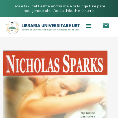
Jeta e fakultetit është ëndrra më e bukur që ti ke parë
ndonjëherë dhe s’do ta shikosh më kurrë.