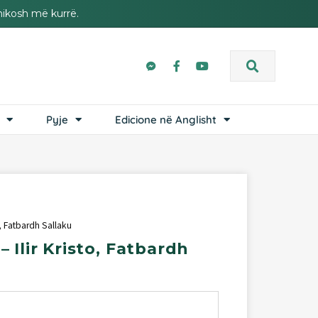
hikosh më kurrë.
Pyje
Edicione në Anglisht
o, Fatbardh Sallaku
–
Ilir
Kristo,
Fatbardh