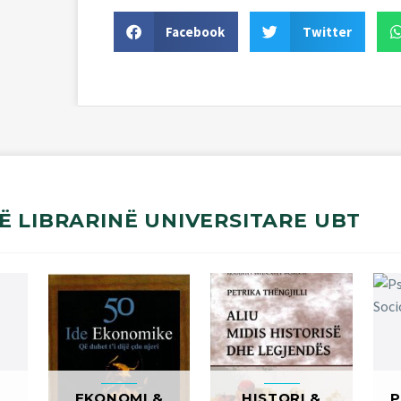
Facebook
Twitter
Ë
LIBRARINË
UNIVERSITARE
UBT
EKONOMI &
HISTORI &
P