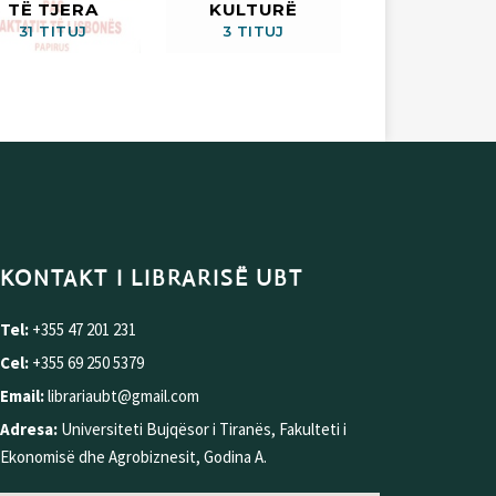
TË TJERA
KULTURË
31 TITUJ
3 TITUJ
KONTAKT I LIBRARISË UBT
Tel:
+355 47 201 231
Cel:
+355 69 250 5379
Email:
librariaubt@gmail.com
Adresa:
Universiteti Bujqësor i Tiranës, Fakulteti i
Ekonomisë dhe Agrobiznesit, Godina A.