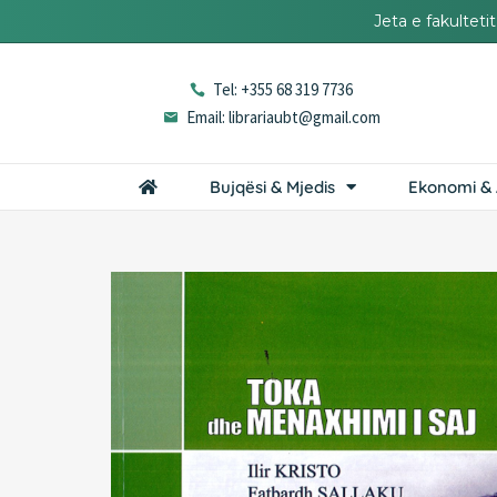
Jeta e fakultet
Tel: +355 68 319 7736
Email: librariaubt@gmail.com
Bujqësi & Mjedis
Ekonomi & 