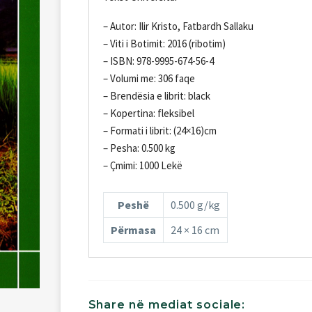
– Autor: Ilir Kristo, Fatbardh Sallaku
– Viti i Botimit: 2016 (ribotim)
– ISBN: 978-9995-674-56-4
– Volumi me: 306 faqe
– Brendësia e librit: black
– Kopertina: fleksibel
– Formati i librit: (24×16)cm
– Pesha: 0.500 kg
– Çmimi: 1000 Lekë
Peshë
0.500 g/kg
Përmasa
24 × 16 cm
Share
në
mediat
sociale: