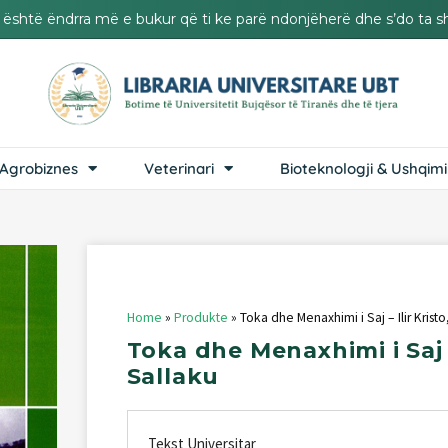
it është ëndrra më e bukur që ti ke parë ndonjëherë dhe s’do ta s
Agrobiznes
Veterinari
Bioteknologji & Ushqimi
Home
»
Produkte
»
Toka dhe Menaxhimi i Saj – Ilir Krist
Toka
dhe
Menaxhimi
i
Saj
Sallaku
Tekst Universitar